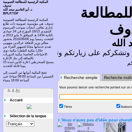
المكتبة الرئيسية للمطالعة العمومية
تندوف
للمطالعة
د. أبو القاسم سعد الله
BPLP.TDF
المكتبة الرئيسية للمطالعة العمومية
دوف
تندوف: هي مؤسسة عمومية ذات طابع
إداري ثقافي, أنشأت بموجب المرسوم
التنفيذي 18/13 المؤرخ في 24 جمادي
الثانية 1434 هـ الموافق 5 مايو 2013 م.
افتتحت رسميا يوم 2016/06/06 بحضور
 الله
معالي وزير الثقافة عزالدين ميهوبي
تقدم خدماتها مجانا لجمهور القراء من
وتشكركم على زيارتكم وتسعد باقتراحاتكم
خلال/ مكتبة الطفل/ مكتبة ذوي
الاحتياجات الخاصة/ مكتبة الدوريات
بالإضافة إلى بنك الإعارة
كم
يسمح للمنخرطين اعارة كتابين لمدة 15
يوما قابلة للتجديد
تفتح المكتبة أبوابها من السبت إلى
الخميس/ من الساعة 08:00 صباحا حتى
Recherche simple
Recherche multi-
الساعة 18:00 مساء
Vous pouvez lancer une recherche portant sur un ou p
A-
A
A+
Accueil
Titres
Auteur
Sélection de la langue
Vous n'avez pas d'idée pour cherch
Bib
Bibliobus