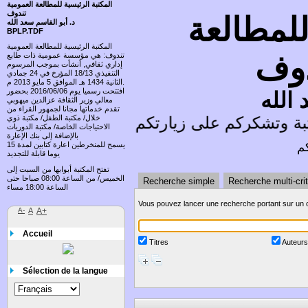
المكتبة الرئيسية للمطالعة العمومية
تندوف
للمطالعة
د. أبو القاسم سعد الله
BPLP.TDF
المكتبة الرئيسية للمطالعة العمومية
دوف
تندوف: هي مؤسسة عمومية ذات طابع
إداري ثقافي, أنشأت بموجب المرسوم
التنفيذي 18/13 المؤرخ في 24 جمادي
الثانية 1434 هـ الموافق 5 مايو 2013 م.
افتتحت رسميا يوم 2016/06/06 بحضور
 الله
معالي وزير الثقافة عزالدين ميهوبي
تقدم خدماتها مجانا لجمهور القراء من
ة وتشكركم على زيارتكم وتسعد باقتراحاتكم
خلال/ مكتبة الطفل/ مكتبة ذوي
الاحتياجات الخاصة/ مكتبة الدوريات
بالإضافة إلى بنك الإعارة
كم
يسمح للمنخرطين اعارة كتابين لمدة 15
يوما قابلة للتجديد
تفتح المكتبة أبوابها من السبت إلى
الخميس/ من الساعة 08:00 صباحا حتى
Recherche simple
Recherche multi-cri
الساعة 18:00 مساء
Vous pouvez lancer une recherche portant sur un 
A-
A
A+
Accueil
Titres
Auteur
Sélection de la langue