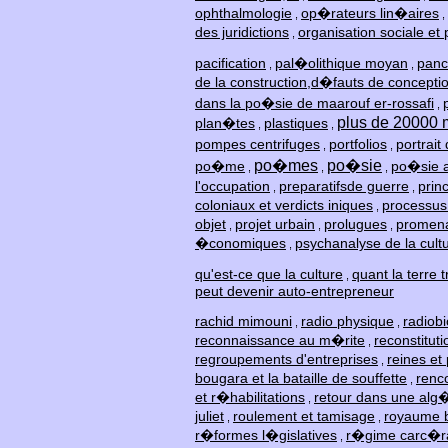
ophthalmologie
op�rateurs lin�aires
,
,
des juridictions
organisation sociale et 
,
pacification
pal�olithique moyan
panc
,
,
de la construction,d�fauts de concept
dans la po�sie de maarouf er-rossafi
,
plus de 20000 m
plan�tes
plastiques
,
,
pompes centrifuges
portfolios
portrait
,
,
po�mes
po�sie
po�me
po�sie a
,
,
,
l'occupation
preparatifsde guerre
prin
,
,
coloniaux et verdicts iniques
processus
,
objet
projet urbain
prolugues
promena
,
,
,
�conomiques
psychanalyse de la cult
,
qu'est-ce que la culture
quant la terre 
,
peut devenir auto-entrepreneur
rachid mimouni
radio physique
radiobi
,
,
reconnaissance au m�rite
reconstitu
,
regroupements d'entreprises
reines et
,
bougara et la bataille de souffette
renc
,
et r�habilitations
retour dans une alg
,
juliet
roulement et tamisage
royaume 
,
,
r�formes l�gislatives
r�gime carc�r
,