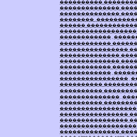
���������� �������
�������������� ���
�������������� ���
�������� ,���������
������ ������������
������������������
������������
�����
,
������������ �����
���������������� ��
�������������� ����
�������������� ����
������������ �����
������������
�����
,
����������������
�
,
���������� �������
���������� �������
��������������
���
,
���������� ��������
������������������
���������������� ��
���������������� �
������������������
��������������.���