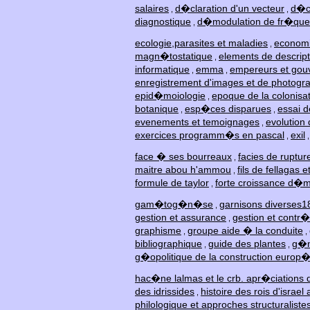
salaires
d�claration d'un vecteur
d�cl
,
,
diagnostique
d�modulation de fr�qu
,
ecologie,parasites et maladies
economi
,
magn�tostatique
elements de descript
,
informatique
emma
empereurs et gou
,
,
enregistrement d'images et de photog
epid�moiologie
epoque de la colonisa
,
botanique
esp�ces disparues
essai d
,
,
evenements et temoignages
evolution 
,
exercices programm�s en pascal
exil
,
face � ses bourreaux
facies de ruptur
,
maitre abou h'ammou
fils de fellagas e
,
formule de taylor
forte croissance d�
,
gam�tog�n�se
garnisons diverses
,
gestion et assurance
gestion et contr
,
graphisme
groupe aide � la conduite
,
,
bibliographique
guide des plantes
g�n
,
,
g�opolitique de la construction europ
hac�ne lalmas et le crb. apr�ciations d
des idrissides
histoire des rois d'israe
,
philologique et approches structuraliste