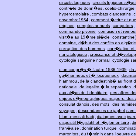
circuits logiques
circuits logiques s�qu
,
contr�le de donn�es
coelio-chirurgie
,
hyperosmolaire
combats clandestins
c
,
,
novembre1954
comment �crire et que
,
origines
comptes annuels
computers
,
,
,
commando pivoine
confusion et remous
,
visit�e au 19�me si�cle
constantine
,
domaine, d�but des conflits en alg�rie
corruption des hommes
corr�lation et
,
narratologique
croissance et d�velop
,
cytologie sanguine normal
cytologie s
,
d'un congr�s � l'autre 1936-1939
da 
,
gu�hanneuc et � locqueneux
daumas
,
h'ammou
de la clandestinit� au front 
,
nationale
de legalite � la separation
d
,
,
aux al�as de l'identitaire
des affres de
,
enjeux d�mographiques majeurs. des en
consulat danois
des mots
des numide
,
,
voyages
descendances de japhet,sam
,
blum-messali hadj
dialogues avec jea
,
dispositif l�gislatif et r�glementaire
di
,
fran�aise
domination turque
dominati
,
,
maronites
du f�minin dans l'oeuvre de
,