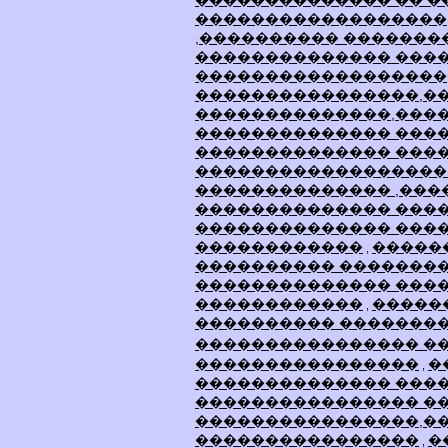
�������������� �� 
������������������
,���������� ������
�������������� ���
������������������
����������������,�
��������������,���
�������������� ���
�������������� ���
������������������
�������������� ,���
�������������� ���
�������������� ���
������������
�����
,
���������� �������
�������������� ���
������������
�����
,
���������� �������
���������������� �
����������������
�
,
�������������� ���
���������������� ��
����������������,�
����������������
�
,