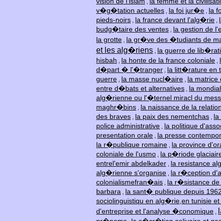
vision de l'islam
la femme et la civilis
,
v�g�tation actuelles
la foi jur�e
la 
,
,
pieds-noirs
la france devant l'alg�rie
,
,
budg�taire des ventes
la gestion de 
,
la grotte
la gr�ve des �tudiants de m
,
et les alg�riens
la guerre de lib�rat
,
hisbah
la honte de la france coloniale
,
,
d�part � l'�tranger
la litt�rature en 
,
guerre
la masse nucl�aire
la matrice 
,
,
entre d�bats et alternatives
la mondial
,
alg�rienne ou l'�ternel miracl du mes
maghr�bins
la naissance de la relation
,
des braves
la paix des nementchas
la
,
,
police administrative
la politique d'asso
,
presentation orale
la presse contempo
,
la r�publique romaine
la province d'o
,
coloniale de l'usmo
la p�riode glaciair
,
entrel'emir abdelkader
la resistance al
,
alg�rienne s'organise
la r�ception d'
,
colonialismefran�ais
la r�sistance de
,
barbara
la sant� publique depuis 196
,
sociolinguistiqu en alg�rie,en tunisie e
d'entreprise et l'analyse �conomique
,