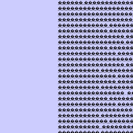
������,�����������
������������������ 
������������������
������������������
������������ �����
������������ �����
���������������� �
���������������� �
������������ �����
�������������� ���
������������������
���������������� �
���������� �������
�������������� ����
�������������� ���
���������� �������
����������������
�
,
������������ �����
��������������,���
������������������
���������� �������
������������ ������
���������� ,�������
���������� �������