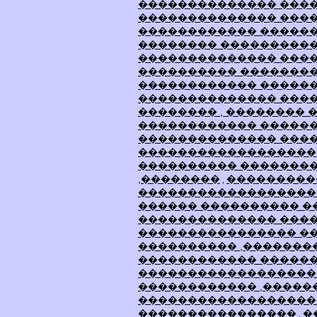
�������������� ����
�������������� ����
������������ ������
�������� ����������
�������������� ����
���������� ��������
������������ ������
�������������� �����
�������� , �������� 
������������ �����
�������������� ����
������������������
���������� ��������
,��������
���������
,
������������������
������ ���������� �
�������������� ���
���������������� �
���������� ,�������
������������ �����
������������������ 
������������ ,�����
������������������
����������������
�
,