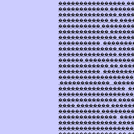
���������������� �
������������ �����
�������������� ����
������������ �� ���
���������� �������
������������ �����
�������������� ����
����������
�������
,
�������������� ���
��������������,���
������ ������������
������������ �� ���
����������
�������
,
������������������
,������������ , ����
����������������
�
,
������������������
�������������� ���
���� �������� �����
���������� ��������
��������������
���
,
�������������� ���
������������������