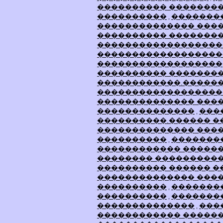
���������� ��������
����������
�������
,
�������������� ���
���������� �������
������������������
������������������
������������������
���������� �������
������������.�����
������������������
�������������� ���
��������������
���
,
����������.������ �
�������������� ����
����������
�������
,
������������ �����
�������� ���������
���������� ������ 
�������������� ���
����������
�������
,
����������
�������
,
��������������
���
,
������������ �����