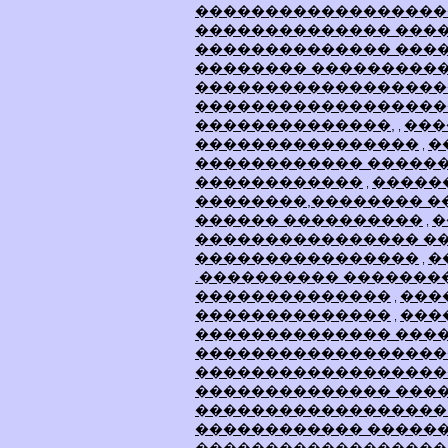
������������������
�������������� ���
�������������� ���
�������� ���������
������������������
������������������
��������������,
���
,
����������������
�
,
������������ ������
������������
�����
,
��������,�������� �
������ ����������
�
,
���������������� �
����������������
�
,
.���������� �������
��������������
���
,
��������������
���
,
�������������� ����
������������������
������������������
�������������� ���
������������������
������������ �����