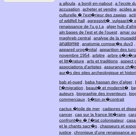
a alloula
a bordj en-nabout
a l'ecole d
,
,
accusation
acheter et vendre
acides 
,
,
culturelle � l'ext�rieur des zawias
act
,
of wildfell hall
agressivit�, vulgaarit� e
,
renaissance de l'u.g.t.a
alger,hub d'afr
,
aln:bases de l'est et de l'ouest
amar ou
,
maghreb central
analyse de la muqad
,
anatomie
anatomie compar�e duv3
,
,
appareil urog�nital
apparition des tur
,
novembre 1954
arbitre
arbre g�n�ral
,
,
et litt�rature
arts et traditions
aspect 
,
,
associations d'artistes
assurance ch�
,
aur�s des sites archeologique et histor
bab el-oued
baba hassan dey d'alger
,
,
l'�migration
beaut� et modernit�
be
,
,
auteurs
biographie des inventeurs
bio
,
,
commerciaux
b�ton pr�contrait
,
cactus �toile de mer
cadavres et dispa
,
cancer
cap sur la france litt�raire
car
,
,
confront�e � l'�tat colonisateur
casa
,
et le chants sacr�s
chasseurs et expos
,
justice
chronique d'une renaissance 
,