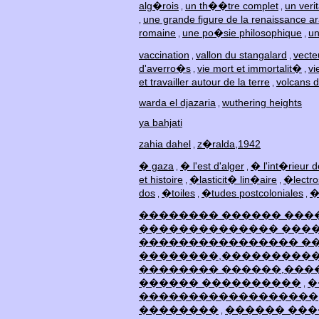
alg�rois
un th��tre complet
un veri
,
,
une grande figure de la renaissance 
,
romaine
une po�sie philosophique
un
,
,
vaccination
vallon du stangalard
vecte
,
,
d'averro�s
vie mort et immortalit�
vi
,
,
et travailler autour de la terre
volcans d
,
warda el djazaria
wuthering heights
,
ya bahjati
zahia dahel
z�ralda,1942
,
� gaza
� l'est d'alger
� l'int�rieur d
,
,
et histoire
�lasticit� lin�aire
�lectro
,
,
dos
�toiles
�tudes postcoloniales
�
,
,
,
�������� ������ ���
�������������� ����
���������������� ��
��������,���������
�������� ������,���
������ ����������
�
,
������������������
��������
������ ���
,