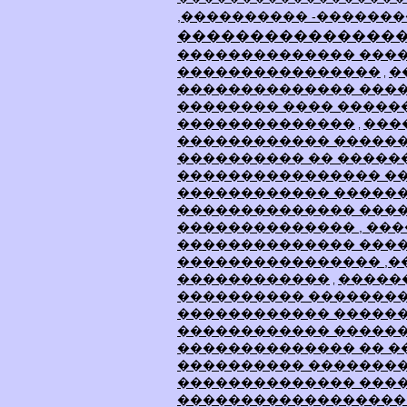
,���������� -�������
���������������� 
�������������� ����
����������������
�
,
�������������� ����
�������� ���� �����
��������������
���
,
������������ �����
���������� �� �����
���������������� �
������������ �����
�������������� ���
�������������� , ��
�������������� ���
���������������� ,�
������������
�����
,
���������� �������
������������ �����
������������ �����
�������������� �� 
���������� �������
�������������� ���
������������������