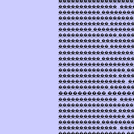
������������������
��������������
���
,
���������� ��������
������������������
������������ �����
�������� ����������
�������������� ����
���������� �������
������������ ������
������������������
���������� �������
������������������
���������������� �
��������������,���
����������������
�
,
������������ �����
���������� �����
��������������
���
,
������������������
�������������� ���
���������������� �
���������� �������
��������������
���
,
���������������� �