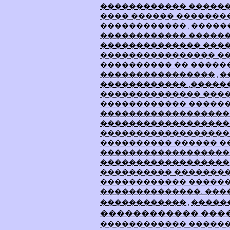
������������ �����
���� ������ �������
������������
�����
,
������������ �����
�������������� ���
���������������� �
���������� �� �����
����������������
�
,
������������ ,�����
�������������� ����
������������ �����
������������������
�������������������
������������������
���������� ������ �
������������������
������������������
���������� ��������
������������ �����
��������������. ���
������������
�����
,
������������ ���
������������ �����