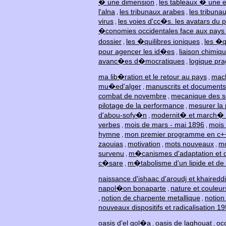
� une dimension
les tableaux � une 
,
l'alna
les tribunaux arabes
les tribuna
,
,
virus
les voies d'cc�s. les avatars du p
,
�conomies occidentales face aux pay
dossier
les �quilibres ioniques
les �q
,
,
pour agencer les id�es
liaison chimiq
,
avanc�es d�mocratiques
logique pr
,
ma lib�ration et le retour au pays
mach
,
mu�ed'alger
manuscrits et documents
,
combat de novembre
mecanique des s
,
pilotage de la performance
mesurer la
,
d'abou-sofy�n
modernit� et march� r
,
verbes
mois de mars - mai 1896
mois
,
,
hymne
mon premier programme en c+
,
zaouias
motivation
mots nouveaux
mo
,
,
,
survenu
m�canismes d'adaptation et d
,
c�sare
m�tabolisme d'un lipide et de 
,
naissance d'ishaac d'aroudj et khairedd
napol�on bonaparte
nature et couleur
,
notion de charpente metallique
notion
,
,
nouveaux dispositifs et radicalisation 
oasis d'el gol�a
oasis de laghouat
occ
,
,