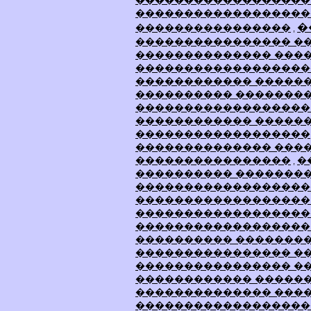
������������������ 
������������������
�
����������������
,
���������������� �
�������������� ���
������������������
������������ �����
���������� �������
������������������
������������ �����
������������������
�������������� ���
����������������
�
,
���������� �������
������������������
������������������
������������������
������������������
���������� �������
���������������� �
���������������� �
������������ �����
�������������� ���
�������������������