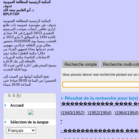
المكتبة الرئيسية للمطالعة العمومية
تندوف
د. أبو القاسم سعد الله
BPLP.TDF
المكتبة الرئيسية للمطالعة العمومية
تندوف: هي مؤسسة عمومية ذات طابع
إداري ثقافي, أنشأت بموجب المرسوم
التنفيذي 18/13 المؤرخ في 24 جمادي
الثانية 1434 هـ الموافق 5 مايو 2013 م.
افتتحت رسميا يوم 2016/06/06 بحضور
معالي وزير الثقافة عزالدين ميهوبي
تقدم خدماتها مجانا لجمهور القراء من
خلال/ مكتبة الطفل/ مكتبة ذوي
الاحتياجات الخاصة/ مكتبة الدوريات
بالإضافة إلى بنك الإعارة
Recherche simple
Recherche multi-cri
يسمح للمنخرطين اعارة كتابين لمدة 15
يوما قابلة للتجديد
Vous pouvez lancer une recherche portant sur un o
تفتح المكتبة أبوابها من السبت إلى
الخميس/ من الساعة 08:00 صباحا حتى
الساعة 18:00 مساء
A-
A
A+
Résultat de la recherche pour le(s)
'������������ ���� 
Accueil
)1940/1952)
)1952/1954)
)1964/1954)
,
,
*
Sélection de la langue
- �������������� ��