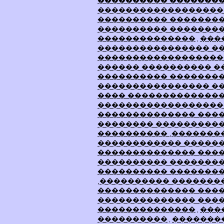
���������� ��������
������������������
���������� �������
���������� ��������
��������������
���
,
���������������� ��
������������������
������ ���������� �
���������� ��������
���������������� �
���� �������������
�������������������
�������������� ���
�������� ���������
���������� ,�������
������������ �����
�������������� ���
���������� ��������
���������� ��������
,���������� �������
�������������� ����
�������������� ���
��������������
���
,
����������
�������
,