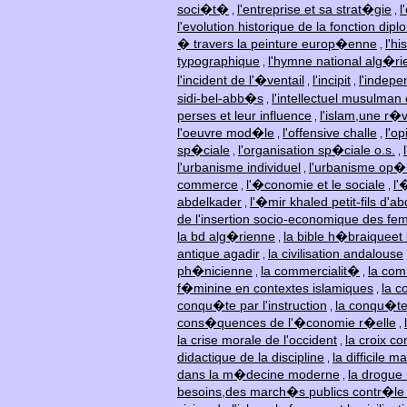
soci�t�
l'entreprise et sa strat�gie
l
,
,
l'evolution historique de la fonction dip
� travers la peinture europ�enne
l'h
,
typographique
l'hymne national alg�r
,
l'incident de l'�ventail
l'incipit
l'indepe
,
,
sidi-bel-abb�s
l'intellectuel musulman
,
perses et leur influence
l'islam,une r�v
,
l'oeuvre mod�le
l'offensive challe
l'o
,
,
sp�ciale
l'organisation sp�ciale o.s.
,
,
l'urbanisme individuel
l'urbanisme op�r
,
commerce
l'�conomie et le sociale
l'
,
,
abdelkader
l'�mir khaled petit-fils d'a
,
de l'insertion socio-economique des f
la bd alg�rienne
la bible h�braiqueet 
,
antique agadir
la civilisation andalouse
,
ph�nicienne
la commercialit�
la co
,
,
f�minine en contextes islamiques
la c
,
conqu�te par l'instruction
la conqu�te
,
cons�quences de l'�conomie r�elle
,
la crise morale de l'occident
la croix co
,
didactique de la discipline
la difficile 
,
dans la m�decine moderne
la drogu
,
besoins,des march�s publics contr�le