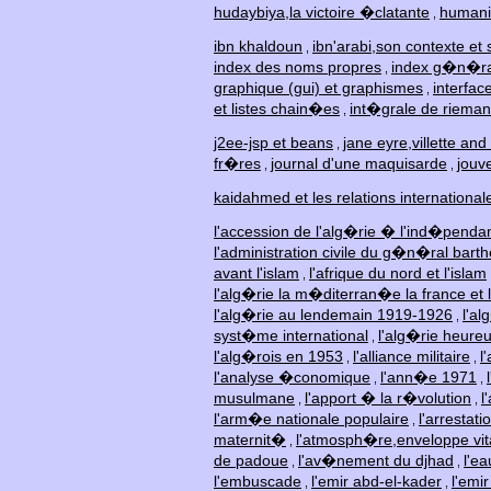
hudaybiya,la victoire �clatante
humani
,
ibn khaldoun
ibn'arabi,son contexte et 
,
index des noms propres
index g�n�ral
,
graphique (gui) et graphismes
interfac
,
et listes chain�es
int�grale de riema
,
j2ee-jsp et beans
jane eyre,villette and
,
fr�res
journal d'une maquisarde
jouv
,
,
kaidahmed et les relations international
l'accession de l'alg�rie � l'ind�penda
l'administration civile du g�n�ral bar
avant l'islam
l'afrique du nord et l'islam
,
l'alg�rie la m�diterran�e la france et l
l'alg�rie au lendemain 1919-1926
l'al
,
syst�me international
l'alg�rie heure
,
l'alg�rois en 1953
l'alliance militaire
l
,
,
l'analyse �conomique
l'ann�e 1971
,
,
musulmane
l'apport � la r�volution
l
,
,
l'arm�e nationale populaire
l'arrestat
,
maternit�
l'atmosph�re,enveloppe vit
,
de padoue
l'av�nement du djhad
l'e
,
,
l'embuscade
l'emir abd-el-kader
l'emi
,
,