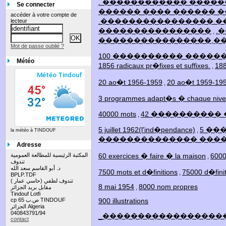
. ������������ ����
Se connecter
������ ���� ������ ����
accéder à votre compte de
.����������������.
lecteur
����������������
.
,
����������������,�
Mot de passe oublié ?
100 ���������� �����
Météo
1856 radicaux pr�fixes et suffixes.
18
,
20 ao�t 1956-1959
20 ao�t 1959-19
,
3 programmes adapt�s � chaque niv
40000 mots
42 ����������
,
5 juillet 1962(l'ind�pendance)
5 ��
,
la météo à TINDOUF
�������������� ����
Adresse
المكتبة الرئيسية للمطالعة العمومية
60 exercices � faire � la maison
6000 
,
تندوف
د. أبو القاسم سعد الله
7500 mots et d�finitions
75000 d�fini
,
BPLP.TDF
تندوف لطفي (حاسي عمار )
8 mai 1954
8000 nom propres
مقابل بريد الجزائر
,
Tindouf Lotfi
cp 65 ص.ب TINDOUF
900 illustrations
الجزائر Algeria
040843791/94
_�����������������
contact