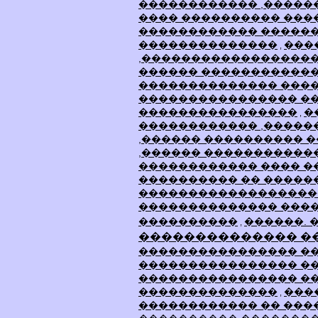
������������ ,�����
���� ���������� ���
������������ �����
��������������
���
,
,������������������
������ ������������
�������������� ���
���������������� �
����������������
�
,
������������ ,�����
,������ ���������� 
,������ �����������
������������ ���� �
���������� �� �����
������������������
�������������� ���
����������
������. 
,
�������������� �
���������������� ��
���������������� �
���������������� �
��������������
���
,
������������ �� ���