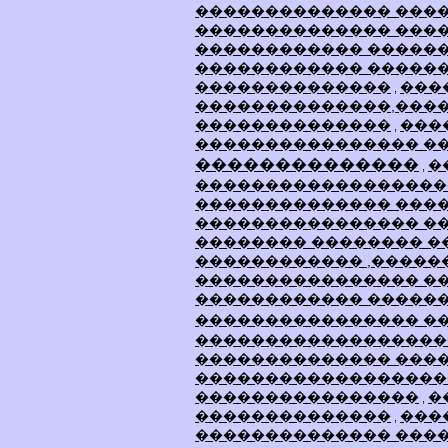
�������������� ���
�������������� ���
������������ �����
������������ �����
��������������
���
,
��������������,���
��������������
���
,
���������������� �
��������������
�
,
������������������
�������������� ���
���������������� �
�������� �������� �
������������ ,�����
���������������� �
������������ �����
���������������� �
������������������
�������������� ����
������������������
����������������
�
,
��������������
���
,
�������������� ���