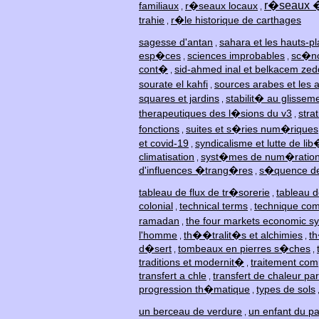
r�seaux �
familiaux
r�seaux locaux
,
,
trahie
r�le historique de carthages
,
sagesse d'antan
sahara et les hauts-p
,
esp�ces
sciences improbables
sc�nog
,
,
cont�
sid-ahmed inal et belkacem zed
,
sourate el kahfi
sources arabes et les 
,
squares et jardins
stabilit� au glissem
,
therapeutiques des l�sions du v3
stra
,
fonctions
suites et s�ries num�riques
,
et covid-19
syndicalisme et lutte de lib
,
climatisation
syst�mes de num�ratio
,
d'influences �trang�res
s�quence de
,
tableau de flux de tr�sorerie
tableau d
,
colonial
technical terms
technique com
,
,
ramadan
the four markets economic s
,
l'homme
th��tralit�s et alchimies
t
,
,
d�sert
tombeaux en pierres s�ches
,
,
traditions et modernit�
traitement com
,
transfert a chle
transfert de chaleur p
,
progression th�matique
types de sols
,
un berceau de verdure
un enfant du p
,