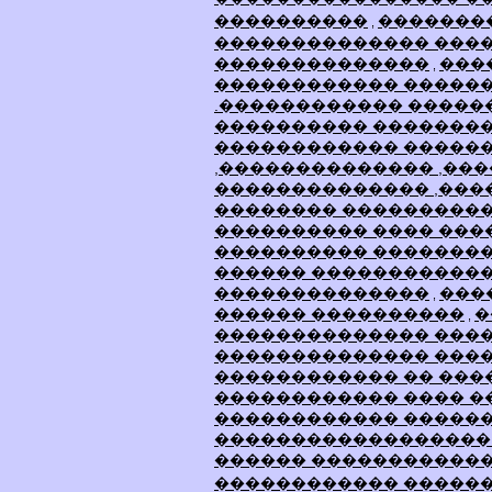
����������
�������
,
�������������� ���
��������������
���
,
������������ �����
.������������ �����
���������� ��������
������������ ������
,�������������� ,��
�������������� ,��
�������� ���������
���������� ���� ���
���������� ��������
������ ������������
��������������
���
,
������ ����������
�
,
�������������� ���
�������������� ���
������������ �� ���
������������ ���� �
������������ �����
������������������
������ �����������
������������ �����