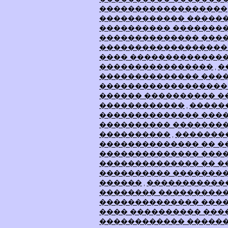
������������������
������������ �����
���������� �������
�������������� ���
������������������
���� �������������
����������������
�
,
�������������� ����
������������������
������ ���������� �
������������
�����
,
�������������� ����
���������� ��������
����������
�������
,
�������������� �� �
�������������� ���
�������������� �� �
���������� ��������
������
�����������
,
�������� ����������
�������������� ����
���� ���������� ���
������������ ������