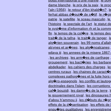
poids international d'une marine
le po
,
dame blanche
le prix de la paix
le pro
,
,
l'aln (1956)
le retour d'ibn khald�n?
l
,
,
ferhat abbas d�put� de s�tif
le r�gi
,
patrie
le satellite
le sceau masculin
le
,
,
,
l'histoire
le spectale de l'art
le statut 
,
,
le syst�me d'information rh et la comm
fln
le temps de la col�re
le temps de
,
,
trait� de la tafna
le trait� de tanger
l
,
,
alg�rien souverain
les 99 noms d'alla
,
alcynes et ar�nes
les alg�noalcanes
,
wilaya iii
les annees de la misere 1867
,
les archives
les arm�es de carthage
,
,
groupement
les bact�ries
les barbar
,
,
abdelkader
les cahiers des charges
le
,
,
centres ruraux
les chaines de caract�
,
complexes pathog�nes et la fuite hors 
alg�ro-espagnols
les conflits et lauto
,
doctrinales dans l'islam
les corruptions
,
caf� bouzidi
les damn�s de la terre
,
,
le gouvernement royal
les dinosaures 
,
d'abou h'ammou ii
les d�buts du r�gn
,
effets de la d�sertisation
les effets de
,
enqu�tes qualitatives
les enregistrem
,