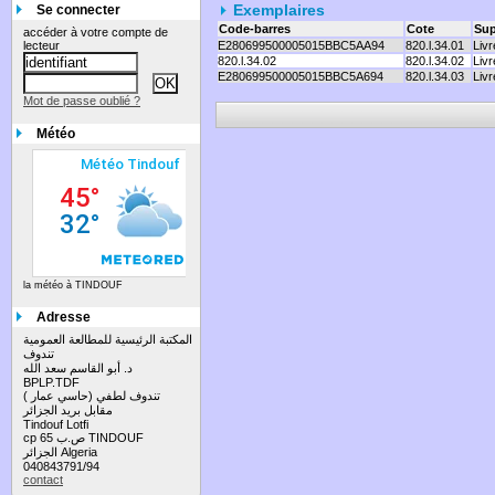
Exemplaires
Se connecter
Code-barres
Cote
Sup
accéder à votre compte de
lecteur
E280699500005015BBC5AA94
820.l.34.01
Livr
820.l.34.02
820.l.34.02
Livr
E280699500005015BBC5A694
820.l.34.03
Livr
Mot de passe oublié ?
Météo
la météo à TINDOUF
Adresse
المكتبة الرئيسية للمطالعة العمومية
تندوف
د. أبو القاسم سعد الله
BPLP.TDF
تندوف لطفي (حاسي عمار )
مقابل بريد الجزائر
Tindouf Lotfi
cp 65 ص.ب TINDOUF
الجزائر Algeria
040843791/94
contact