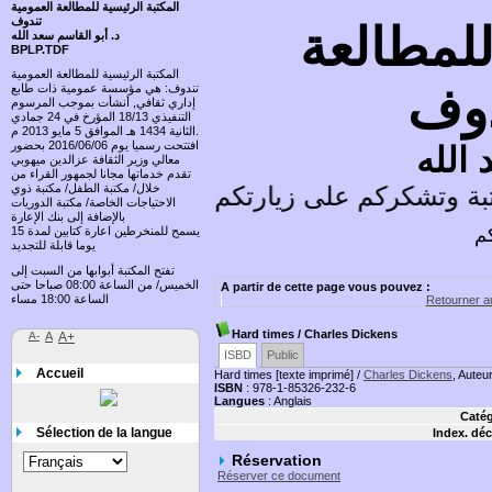
المكتبة الرئيسية للمطالعة العمومية
تندوف
للمطالعة
د. أبو القاسم سعد الله
BPLP.TDF
المكتبة الرئيسية للمطالعة العمومية
دوف
تندوف: هي مؤسسة عمومية ذات طابع
إداري ثقافي, أنشأت بموجب المرسوم
التنفيذي 18/13 المؤرخ في 24 جمادي
الثانية 1434 هـ الموافق 5 مايو 2013 م.
افتتحت رسميا يوم 2016/06/06 بحضور
 الله
معالي وزير الثقافة عزالدين ميهوبي
تقدم خدماتها مجانا لجمهور القراء من
ة وتشكركم على زيارتكم وتسعد باقتراحاتكم
خلال/ مكتبة الطفل/ مكتبة ذوي
الاحتياجات الخاصة/ مكتبة الدوريات
بالإضافة إلى بنك الإعارة
كم
يسمح للمنخرطين اعارة كتابين لمدة 15
يوما قابلة للتجديد
تفتح المكتبة أبوابها من السبت إلى
الخميس/ من الساعة 08:00 صباحا حتى
A partir de cette page vous pouvez :
الساعة 18:00 مساء
Retourner au
Hard times
/ Charles Dickens
A-
A
A+
ISBD
Public
Accueil
Hard times [texte imprimé] /
Charles Dickens
, Auteur
ISBN
: 978-1-85326-232-6
Langues
: Anglais
Catég
Sélection de la langue
Index. déc
Réservation
Réserver ce document