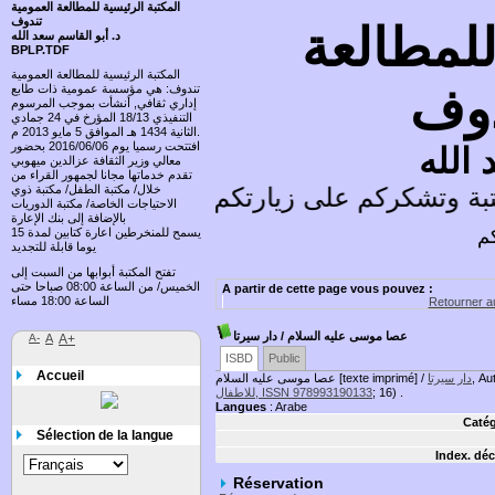
المكتبة الرئيسية للمطالعة العمومية
تندوف
للمطالعة
د. أبو القاسم سعد الله
BPLP.TDF
المكتبة الرئيسية للمطالعة العمومية
دوف
تندوف: هي مؤسسة عمومية ذات طابع
إداري ثقافي, أنشأت بموجب المرسوم
التنفيذي 18/13 المؤرخ في 24 جمادي
الثانية 1434 هـ الموافق 5 مايو 2013 م.
افتتحت رسميا يوم 2016/06/06 بحضور
 الله
معالي وزير الثقافة عزالدين ميهوبي
تقدم خدماتها مجانا لجمهور القراء من
ة وتشكركم على زيارتكم وتسعد باقتراحاتكم
خلال/ مكتبة الطفل/ مكتبة ذوي
الاحتياجات الخاصة/ مكتبة الدوريات
بالإضافة إلى بنك الإعارة
كم
يسمح للمنخرطين اعارة كتابين لمدة 15
يوما قابلة للتجديد
تفتح المكتبة أبوابها من السبت إلى
الخميس/ من الساعة 08:00 صباحا حتى
A partir de cette page vous pouvez :
الساعة 18:00 مساء
Retourner au
عصا موسى عليه السلام
/ دار سيرتا
A-
A
A+
ISBD
Public
Accueil
, Au
دار سيرتا
عصا موسى عليه السلام [texte imprimé] /
; 16) .
للاطفال, ISSN 978993190133
Langues
: Arabe
Catég
Sélection de la langue
Index. déc
Réservation