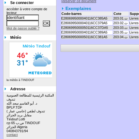
Réserver ce document
Se connecter
Exemplaires
accéder à votre compte de
lecteur
Code-barres
Cote
Supp
Livres
203.ث.01
E2806995000040116CC385A5
Livres
203.ث.02
E2806995000040116CC379A5
Livres
203.ث.03
E2806995000050116CC37DA5
Mot de passe oublié ?
Livres
203.ث.05
E2806995000040116CC389A5
Livres
203.ث.04
E2806995000050116CC381A5
Météo
la météo à TINDOUF
Adresse
المكتبة الرئيسية للمطالعة العمومية
تندوف
د. أبو القاسم سعد الله
BPLP.TDF
تندوف لطفي (حاسي عمار )
مقابل بريد الجزائر
Tindouf Lotfi
cp 65 ص.ب TINDOUF
الجزائر Algeria
040843791/94
contact