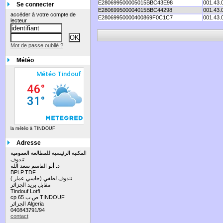
E280699500005015BBC43E98
001.43.
Se connecter
E280699500004015BBC44298
001.43.
accéder à votre compte de
E28069950000400869F0C1C7
001.43.
lecteur
Mot de passe oublié ?
Météo
la météo à TINDOUF
Adresse
المكتبة الرئيسية للمطالعة العمومية
تندوف
د. أبو القاسم سعد الله
BPLP.TDF
تندوف لطفي (حاسي عمار )
مقابل بريد الجزائر
Tindouf Lotfi
cp 65 ص.ب TINDOUF
الجزائر Algeria
040843791/94
contact