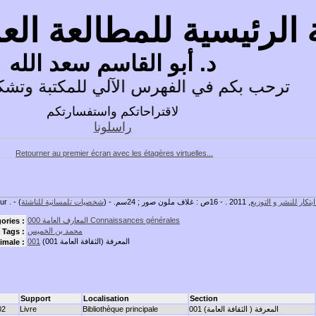
 الرئيسية للمطالعة ال
د. أبو القاسم سعد الله
ترحب بكم في الفهرس الآلي للمكتبة وتشكر
لاقتراحاتكم واستفسارتكم
راسلونا
Retourner au premier écran avec les étagères virtuelles...
ابتكار للنشر و التوزيع
, 2011 . - 16ص : غلاف ملون صور ; 24سم. - (
شخصيات تلمسانية للناشئة
ur . -
المعارف العامة 000 Connaissances générales
ories :
محمد بن الخميس
Tags :
المعرفة (الثقافة العامة 001)
001
imale :
Support
Localisation
Section
001 المعرفة ( الثقافة العامة)
Bibliothèque principale
Livre
02