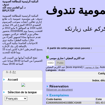
المكتبة الرئيسية للمطالعة العمومية
تندوف
عمومية تندوف
د. أبو القاسم سعد الله
BPLP.TDF
المكتبة الرئيسية للمطالعة العمومية
تندوف: هي مؤسسة عمومية ذات طابع
إداري ثقافي, أنشأت بموجب المرسوم
التنفيذي 18/13 المؤرخ في 24 جمادي
كم على زيارتكم وتسعد باقتراحاتكم
الثانية 1434 هـ الموافق 5 مايو 2013 م.
افتتحت رسميا يوم 2016/06/06 بحضور
معالي وزير الثقافة عزالدين ميهوبي
تقدم خدماتها مجانا لجمهور القراء من
خلال/ مكتبة الطفل/ مكتبة ذوي
الاحتياجات الخاصة/ مكتبة الدوريات
بالإضافة إلى بنك الإعارة
A partir de cette page vous pouvez :
يسمح للمنخرطين اعارة كتابين لمدة 15
يوما قابلة للتجديد
تفتح المكتبة أبوابها من السبت إلى
عبد الكريم المغيلي
/ صاري موسى
الخميس/ من الساعة 08:00 صباحا حتى
ISBD
Public
الساعة 18:00 مساء
, Aute
صاري موسى
عبد الكريم المغيلي [texte imprimé] /
Langues
: Arabe
A-
A
A+
Catég
Accueil
Index. déc
Réservation
Réserver ce document
Sélection de la langue
Exemplaires
Code-barres
Cote
E280699500004015BBC43A98
001.43.