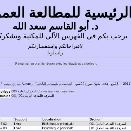
الرئيسية للمطالعة العم
د. أبو القاسم سعد الله
ترحب بكم في الفهرس الآلي للمكتبة وتشكركم 
لاقتراحاتكم واستفسارتكم
راسلونا
Retourner au premier écran avec les étagères virtuelles...
 ملون صور ; 24سم. - (
شخصيات تلمسانية للناشئة
, Auteur . -
صاري موسى
شخصيات
المعارف العامة 000 Connaissances générales
ories :
المعرفة (الثقافة العامة 001)
001
imale :
e
Support
Localisation
Section
001 المعرفة ( الثقافة العامة)
Bibliothèque principale
Livre
47.02
001 المعرفة ( الثقافة العامة)
Bibliothèque principale
Livre
47.03