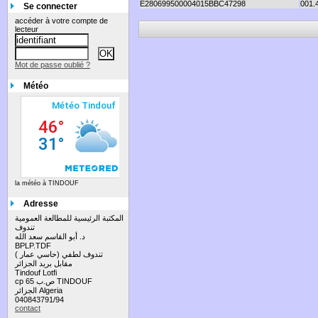
E280699500004015BBC47298
001.
Se connecter
accéder à votre compte de
lecteur
Mot de passe oublié ?
Météo
la météo à TINDOUF
Adresse
المكتبة الرئيسية للمطالعة العمومية
تندوف
د. أبو القاسم سعد الله
BPLP.TDF
تندوف لطفي (حاسي عمار )
مقابل بريد الجزائر
Tindouf Lotfi
cp 65 ص.ب TINDOUF
الجزائر Algeria
040843791/94
contact