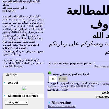
المكتبة الرئيسية للمطالعة العمومية
تندوف
للمطالعة
د. أبو القاسم سعد الله
BPLP.TDF
المكتبة الرئيسية للمطالعة العمومية
دوف
تندوف: هي مؤسسة عمومية ذات طابع
إداري ثقافي, أنشأت بموجب المرسوم
التنفيذي 18/13 المؤرخ في 24 جمادي
الثانية 1434 هـ الموافق 5 مايو 2013 م.
افتتحت رسميا يوم 2016/06/06 بحضور
 الله
معالي وزير الثقافة عزالدين ميهوبي
تقدم خدماتها مجانا لجمهور القراء من
 وتشكركم على زيارتكم وتسعد باقتراحاتكم
خلال/ مكتبة الطفل/ مكتبة ذوي
الاحتياجات الخاصة/ مكتبة الدوريات
بالإضافة إلى بنك الإعارة
كم
يسمح للمنخرطين اعارة كتابين لمدة 15
يوما قابلة للتجديد
تفتح المكتبة أبوابها من السبت إلى
الخميس/ من الساعة 08:00 صباحا حتى
A partir de cette page vous pouvez :
الساعة 18:00 مساء
Retourner au
غزوة ذات الصواري
/ صاري موسى
A-
A
A+
ISBD
Public
Accueil
موسى
غزوة ذات الصواري : الغزوة 20 [texte imprimé] /
) .
الفتوحات الاسلامية, ISSN 978993190130
Langues
: Arabe
Catég
Sélection de la langue
Index. déc
Réservation
Réserver ce document