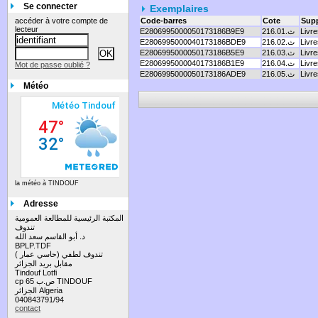
Se connecter
Exemplaires
accéder à votre compte de
Code-barres
Cote
Sup
lecteur
Livre
216.ث.01
E2806995000050173186B9E9
Livre
216.ث.02
E2806995000040173186BDE9
Livre
216.ث.03
E2806995000050173186B5E9
Livre
216.ث.04
E2806995000040173186B1E9
Mot de passe oublié ?
Livre
216.ث.05
E2806995000050173186ADE9
Météo
la météo à TINDOUF
Adresse
المكتبة الرئيسية للمطالعة العمومية
تندوف
د. أبو القاسم سعد الله
BPLP.TDF
تندوف لطفي (حاسي عمار )
مقابل بريد الجزائر
Tindouf Lotfi
cp 65 ص.ب TINDOUF
الجزائر Algeria
040843791/94
contact