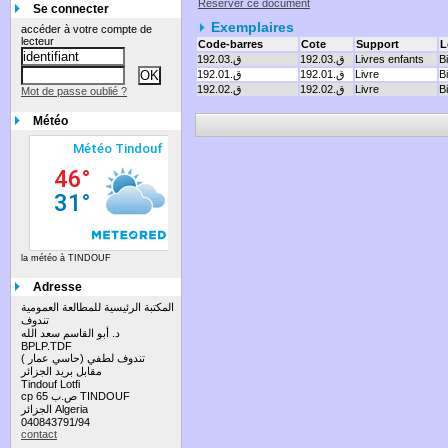
Réserver ce document
Se connecter
Exemplaires
accéder à votre compte de
lecteur
Code-barres
Cote
Support
L
B
Livres enfants
192.ق.03
ق.192.03
B
Livre
192.ق.01
192.ق.01
B
Livre
192.ق.02
192.ق.02
Mot de passe oublié ?
Météo
la météo à TINDOUF
Adresse
المكتبة الرئيسية للمطالعة العمومية
تندوف
د. أبو القاسم سعد الله
BPLP.TDF
تندوف لطفي (حاسي عمار )
مقابل بريد الجزائر
Tindouf Lotfi
cp 65 ص.ب TINDOUF
الجزائر Algeria
040843791/94
contact