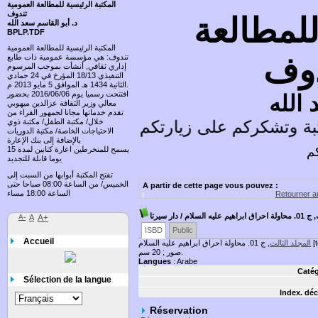
المكتبة الرئيسية للمطالعة العمومية
تندوف
للمطالعة
د. أبو القاسم سعد الله
BPLP.TDF
المكتبة الرئيسية للمطالعة العمومية
دوف
تندوف: هي مؤسسة عمومية ذات طابع
إداري ثقافي, أنشأت بموجب المرسوم
التنفيذي 18/13 المؤرخ في 24 جمادي
الثانية 1434 هـ الموافق 5 مايو 2013 م.
افتتحت رسميا يوم 2016/06/06 بحضور
 الله
معالي وزير الثقافة عزالدين ميهوبي
تقدم خدماتها مجانا لجمهور القراء من
ة وتشكركم على زيارتكم وتسعد باقتراحاتكم
خلال/ مكتبة الطفل/ مكتبة ذوي
الاحتياجات الخاصة/ مكتبة الدوريات
بالإضافة إلى بنك الإعارة
كم
يسمح للمنخرطين اعارة كتابين لمدة 15
يوما قابلة للتجديد
تفتح المكتبة أبوابها من السبت إلى
الخميس/ من الساعة 08:00 صباحا حتى
A partir de cette page vous pouvez :
الساعة 18:00 مساء
Retourner au
م عليه السلام
/ دار سيرتا
A-
A
A+
ISBD
Public
Accueil
tex] /
المجلد الثالث
صور ; 20 سم.
Langues
: Arabe
Catég
Sélection de la langue
Index. déc
Réservation