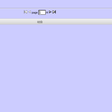
page
/4
pmb