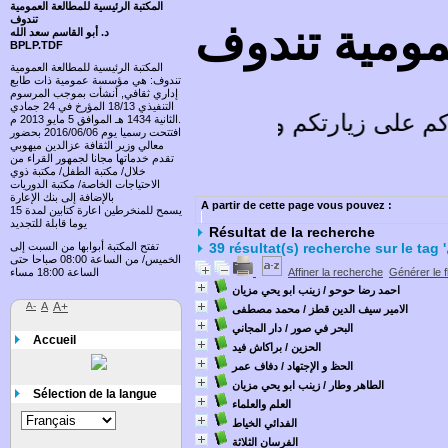
المكتبة الرئيسية للمطالعة العمومية
تندوف
عمومية تندوف
د. أبو القاسم سعد الله
BPLP.TDF
المكتبة الرئيسية للمطالعة العمومية
تندوف: هي مؤسسة عمومية ذات طابع
إداري ثقافي, أنشأت بموجب المرسوم
التنفيذي 18/13 المؤرخ في 24 جمادي
 على زيارتكم وتسعد باقتراحاتكم
الثانية 1434 هـ الموافق 5 مايو 2013 م.
افتتحت رسميا يوم 2016/06/06 بحضور
معالي وزير الثقافة عزالدين ميهوبي
تقدم خدماتها مجانا لجمهور القراء من
خلال/ مكتبة الطفل/ مكتبة ذوي
الاحتياجات الخاصة/ مكتبة الدوريات
بالإضافة إلى بنك الإعارة
A partir de cette page vous pouvez :
يسمح للمنخرطين اعارة كتابين لمدة 15
يوما قابلة للتجديد
Résultat de la recherche
تفتح المكتبة أبوابها من السبت إلى
الخميس/ من الساعة 08:00 صباحا حتى
Générer le f
Affiner la recherche
الساعة 18:00 مساء
احمد رضا حوحو
/ زينب ابو يحي مزيان
A-
A
A+
الامير سيف الدين قطز
/ محمد مصطفى
البحر في صور
/ دار المجاني
Accueil
الحزين
/ براكاش فيد
الحظ و الإجتهاد
/ دفاف عمر
الطاهر وطار
/ زينب ابو يحي مزيان
Sélection de la langue
العلم والعلماء
الفدائي الخياط
الفرسان الثلاثة