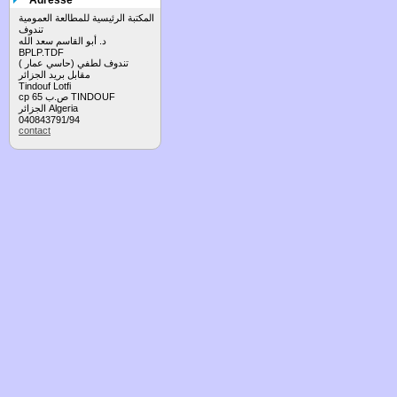
Adresse
المكتبة الرئيسية للمطالعة العمومية
تندوف
د. أبو القاسم سعد الله
BPLP.TDF
تندوف لطفي (حاسي عمار )
مقابل بريد الجزائر
Tindouf Lotfi
cp 65 ص.ب TINDOUF
الجزائر Algeria
040843791/94
contact