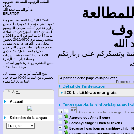
المكتبة الرئيسية للمطالعة العمومية
تندوف
للمطالعة
د. أبو القاسم سعد الله
BPLP.TDF
المكتبة الرئيسية للمطالعة العمومية
دوف
تندوف: هي مؤسسة عمومية ذات طابع
إداري ثقافي, أنشأت بموجب المرسوم
التنفيذي 18/13 المؤرخ في 24 جمادي
الثانية 1434 هـ الموافق 5 مايو 2013 م.
افتتحت رسميا يوم 2016/06/06 بحضور
 الله
معالي وزير الثقافة عزالدين ميهوبي
تقدم خدماتها مجانا لجمهور القراء من
ة وتشكركم على زيارتكم وتسعد باقتراحاتكم
خلال/ مكتبة الطفل/ مكتبة ذوي
الاحتياجات الخاصة/ مكتبة الدوريات
بالإضافة إلى بنك الإعارة
كم
يسمح للمنخرطين اعارة كتابين لمدة 15
يوما قابلة للتجديد
تفتح المكتبة أبوابها من السبت إلى
الخميس/ من الساعة 08:00 صباحا حتى
A partir de cette page vous pouvez :
الساعة 18:00 مساء
Retourner au
Détail de l'indexation
A-
A
A+
820.L : Littérature anglais
Accueil
Ouvrages de la bibliothèque en in
Affiner la recherche
Interroger des s
Sélection de la langue
Agnes grey
/ Anne Bronte
Barnaby Rudge
/ Charles Dickens
Because I was born as a military child
/ M
Classic victorian and edwardian ghost st