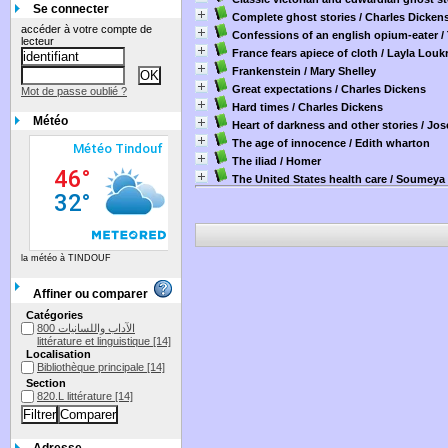
Se connecter
Complete ghost stories
/ Charles Dicken
accéder à votre compte de
Confessions of an english opium-eater
/
lecteur
France fears apiece of cloth
/ Layla Loukr
Frankenstein
/ Mary Shelley
Great expectations
/ Charles Dickens
Mot de passe oublié ?
Hard times
/ Charles Dickens
Météo
Heart of darkness and other stories
/ Jos
The age of innocence
/ Edith wharton
The iliad
/ Homer
The United States health care
/ Soumeya
la météo à TINDOUF
Affiner ou comparer
Catégories
الآداب واللسانيات 800
littérature et linguistique
[14]
Localisation
Bibliothèque principale
[14]
Section
820.L littérature
[14]