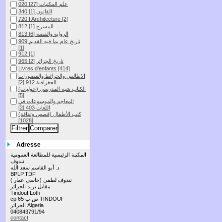
020 علم المكتبات
[27]
340 القانون
[1]
720.f Architecture
[2]
812 المسرح
[1]
813 الرواية والقصة
[6]
909 تاريخ عام بما فيه القديم
[1]
912
[1]
965 تاريخ الجزائر
[2]
Livres d'enfants
[414]
الاطالس والخرائط والمصورات
الجغرافية 912
[2]
الكتاب شبه المدرسي (حوليات)
[5]
المعاجم والموسوعات في
اللغات 403
[2]
كتب الأطفال (قصص وثقافة)
[1028]
Adresse
المكتبة الرئيسية للمطالعة العمومية
تندوف
د. أبو القاسم سعد الله
BPLP.TDF
تندوف لطفي (حاسي عمار )
مقابل بريد الجزائر
Tindouf Lotfi
cp 65 ص.ب TINDOUF
الجزائر Algeria
040843791/94
contact