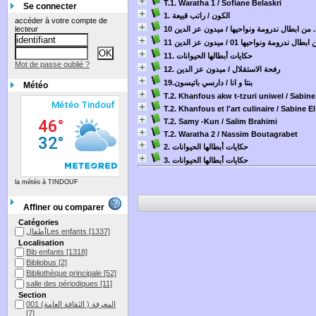
T.1. Waratha 1
/ Sofiane Belaskri
Se connecter
1. الكون
/ راتب قبيعة
accéder à votre compte de
 ج. من ابطال ندرومة ونواحيها
/ ميدون عز الدين
lecteur
من ابطال ندرومة ونواحيها 01
/ ميدون عز الدين
11. حكايات أبطالها الحيوانات
Mot de passe oublié ?
12. رفحة الاستقلال
/ ميدون عز الدين
19.بنتا و انا
/ دارسي باتيسون
Météo
T.2. Khanfous akw t-tzuri uniwel
/ Sabine
T.2. Khanfous et l'art culinaire
/ Sabine El
T.2. Samy -Kun
/ Salim Brahimi
T.2. Waratha 2
/ Nassim Boutagrabet
2. حكايات أبطالها الحيوانات
3. حكايات أبطالها الحيوانات
la météo à TINDOUF
Affiner ou comparer
Catégories
[1337]
أطفالLes enfants
Localisation
Bib enfants
[1318]
Bibliobus
[2]
Bibliothèque principale
[52]
salle des périodiques
[11]
Section
001 المعرفة ( الثقافة العامة)
[7]