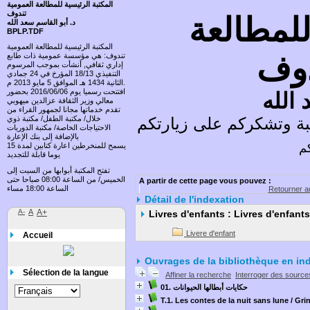
المكتبة الرئيسية للمطالعة العمومية
تندوف
للمطالعة
د. أبو القاسم سعد الله
BPLP.TDF
المكتبة الرئيسية للمطالعة العمومية
دوف
تندوف: هي مؤسسة عمومية ذات طابع
إداري ثقافي, أنشأت بموجب المرسوم
التنفيذي 18/13 المؤرخ في 24 جمادي
الثانية 1434 هـ الموافق 5 مايو 2013 م.
افتتحت رسميا يوم 2016/06/06 بحضور
 الله
معالي وزير الثقافة عزالدين ميهوبي
تقدم خدماتها مجانا لجمهور القراء من
 وتشكركم على زيارتكم وتسعد باقتراحاتكم
خلال/ مكتبة الطفل/ مكتبة ذوي
الاحتياجات الخاصة/ مكتبة الدوريات
بالإضافة إلى بنك الإعارة
كم
يسمح للمنخرطين اعارة كتابين لمدة 15
يوما قابلة للتجديد
تفتح المكتبة أبوابها من السبت إلى
الخميس/ من الساعة 08:00 صباحا حتى
A partir de cette page vous pouvez :
الساعة 18:00 مساء
Retourner au
Détail de l'indexation
A-
A
A+
Livres d'enfants : Livres d'enfants
Livere d'enfant
Accueil
Ouvrages de la bibliothèque en ind
Sélection de la langue
Affiner la recherche
Interroger des source
01. حكايات أبطالها الحيوانات
T.1. Les contes de la nuit sans lune
/ Gri