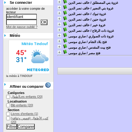
Se connecter
غزوة بني المصطلق
/ خالف نصر الدين
غزوة بني النضير
/ خالف نصر الدين
accéder à votre compte de
lecteur
غزوة تبوك
/ خالف نصر الدين
غزوة حنين
/ خالف نصر الدين
غزوة خيبر
/ خالف نصر الدين
Mot de passe oublié ?
غزوة ذات الرقاع
/ خالف نصر الدين
Météo
غزوة ذات الصواري
/ صاري موسى
فتح بلاد الشام
/ صاري موسى
فتح بيت المقدس
/ صاري موسى
فتح مصر
/ صاري موسى
la météo à TINDOUF
Affiner ou comparer
Catégories
[20]
أطفالLes enfants
Localisation
Bib enfants
[20]
Section
Livres d'enfants
[1]
كتب الأطفال (قصص وثقافة)
[20]