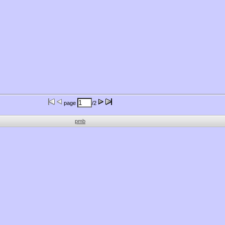
page
/2
pmb