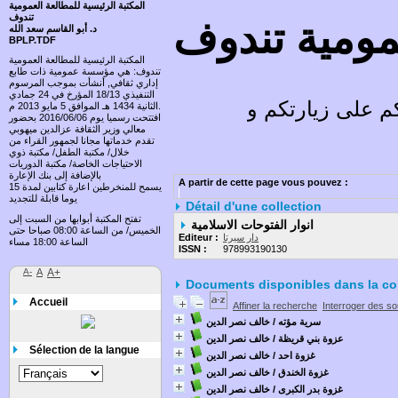
المكتبة الرئيسية للمطالعة العمومية
تندوف
عمومية تندوف
د. أبو القاسم سعد الله
BPLP.TDF
المكتبة الرئيسية للمطالعة العمومية
تندوف: هي مؤسسة عمومية ذات طابع
إداري ثقافي, أنشأت بموجب المرسوم
التنفيذي 18/13 المؤرخ في 24 جمادي
على زيارتكم وتسعد باقتراحاتكم
الثانية 1434 هـ الموافق 5 مايو 2013 م.
افتتحت رسميا يوم 2016/06/06 بحضور
معالي وزير الثقافة عزالدين ميهوبي
تقدم خدماتها مجانا لجمهور القراء من
خلال/ مكتبة الطفل/ مكتبة ذوي
الاحتياجات الخاصة/ مكتبة الدوريات
بالإضافة إلى بنك الإعارة
A partir de cette page vous pouvez :
يسمح للمنخرطين اعارة كتابين لمدة 15
يوما قابلة للتجديد
Détail d'une collection
تفتح المكتبة أبوابها من السبت إلى
انوار الفتوحات الاسلامية
الخميس/ من الساعة 08:00 صباحا حتى
دار سيرتا
Editeur :
الساعة 18:00 مساء
ISSN :
978993190130
A-
A
A+
Documents disponibles dans la col
Accueil
Affiner la recherche
Interroger des s
سرية مؤته
/ خالف نصر الدين
عزوة بني قريظة
/ خالف نصر الدين
Sélection de la langue
غزوة احد
/ خالف نصر الدين
غزوة الخندق
/ خالف نصر الدين
غزوة بدر الكبرى
/ خالف نصر الدين