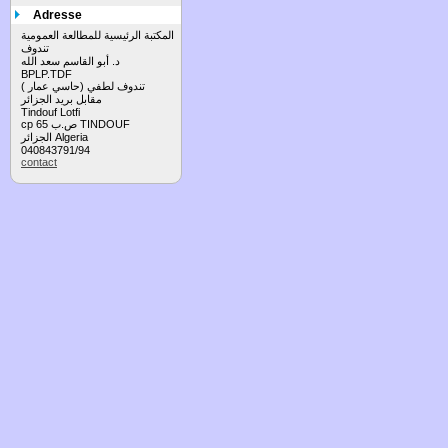
Adresse
المكتبة الرئيسية للمطالعة العمومية
تندوف
د. أبو القاسم سعد الله
BPLP.TDF
تندوف لطفي (حاسي عمار )
مقابل بريد الجزائر
Tindouf Lotfi
cp 65 ص.ب TINDOUF
الجزائر Algeria
040843791/94
contact