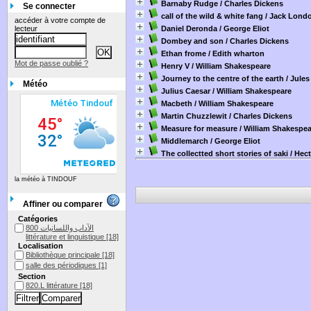
Barnaby Rudge
/ Charles Dickens
Se connecter
call of the wild & white fang
/ Jack Lond
accéder à votre compte de
lecteur
Daniel Deronda
/ George Eliot
Dombey and son
/ Charles Dickens
Ethan frome
/ Edith wharton
Mot de passe oublié ?
Henry V
/ William Shakespeare
Journey to the centre of the earth
/ Jules
Météo
Julius Caesar
/ William Shakespeare
Macbeth
/ William Shakespeare
Martin Chuzzlewit
/ Charles Dickens
Measure for measure
/ William Shakespea
Middlemarch
/ George Eliot
The collectted short stories of saki
/ Hec
la météo à TINDOUF
Affiner ou comparer
Catégories
الآداب واللسانيات 800
littérature et linguistique
[18]
Localisation
Bibliothèque principale
[18]
salle des périodiques
[1]
Section
820.L littérature
[18]