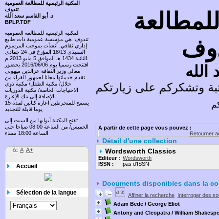
المكتبة الرئيسية للمطالعة العمومية
تندوف
للمطالعة
د. أبو القاسم سعد الله
BPLP.TDF
المكتبة الرئيسية للمطالعة العمومية
دوف
تندوف: هي مؤسسة عمومية ذات طابع
إداري ثقافي, أنشأت بموجب المرسوم
التنفيذي 18/13 المؤرخ في 24 جمادي
الثانية 1434 هـ الموافق 5 مايو 2013 م.
افتتحت رسميا يوم 2016/06/06 بحضور
 الله
معالي وزير الثقافة عزالدين ميهوبي
تقدم خدماتها مجانا لجمهور القراء من
ة وتشكركم على زيارتكم وتسعد باقتراحاتكم
خلال/ مكتبة الطفل/ مكتبة ذوي
الاحتياجات الخاصة/ مكتبة الدوريات
بالإضافة إلى بنك الإعارة
كم
يسمح للمنخرطين اعارة كتابين لمدة 15
يوما قابلة للتجديد
تفتح المكتبة أبوابها من السبت إلى
الخميس/ من الساعة 08:00 صباحا حتى
A partir de cette page vous pouvez :
الساعة 18:00 مساء
Retourner au
Détail d'une collection
A-
A
A+
Wordsworth Classics
Editeur :
Wordsworth
ISSN :
pas d'ISSN
Accueil
Documents disponibles dans la col
Sélection de la langue
Affiner la recherche
Interroger des s
Adam Bede
/ George Eliot
Antony and Cleopatra
/ William Shakesp