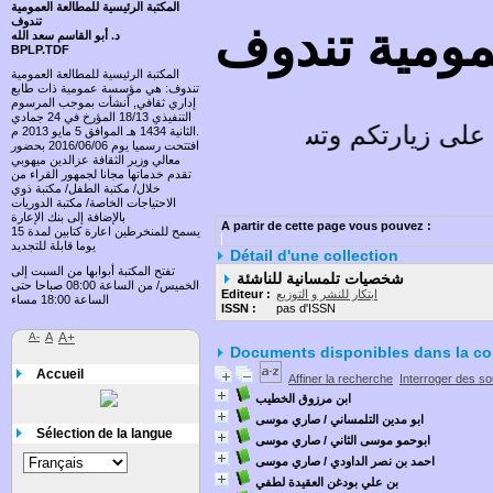
المكتبة الرئيسية للمطالعة العمومية
تندوف
عمومية تندوف
د. أبو القاسم سعد الله
BPLP.TDF
المكتبة الرئيسية للمطالعة العمومية
تندوف: هي مؤسسة عمومية ذات طابع
إداري ثقافي, أنشأت بموجب المرسوم
التنفيذي 18/13 المؤرخ في 24 جمادي
لى زيارتكم وتسعد باقتراحاتكم
الثانية 1434 هـ الموافق 5 مايو 2013 م.
افتتحت رسميا يوم 2016/06/06 بحضور
معالي وزير الثقافة عزالدين ميهوبي
تقدم خدماتها مجانا لجمهور القراء من
خلال/ مكتبة الطفل/ مكتبة ذوي
الاحتياجات الخاصة/ مكتبة الدوريات
بالإضافة إلى بنك الإعارة
A partir de cette page vous pouvez :
يسمح للمنخرطين اعارة كتابين لمدة 15
يوما قابلة للتجديد
Détail d'une collection
تفتح المكتبة أبوابها من السبت إلى
شخصيات تلمسانية للناشئة
الخميس/ من الساعة 08:00 صباحا حتى
ابتكار للنشر و التوزيع
Editeur :
الساعة 18:00 مساء
ISSN :
pas d'ISSN
A-
A
A+
Documents disponibles dans la col
Accueil
Affiner la recherche
Interroger des s
ابن مرزوق الخطيب
ابو مدين التلمساني
/ صاري موسى
Sélection de la langue
ابوحمو موسى الثاني
/ صاري موسى
احمد بن نصر الداودي
/ صاري موسى
بن علي بودغن العقيدة لطفي