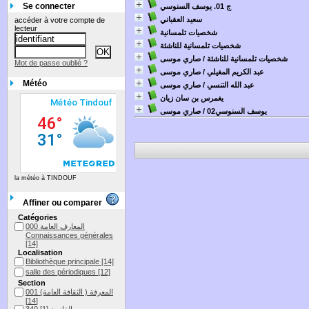
Se connecter
ج 01. يوسف السنوسي
سعيد العقباني
accéder à votre compte de
lecteur
شخصيات تلمسانية
شخصيات تلمسانية للناشئة
شخصيات تلمسانية للناشئة
/ صاري موسى
Mot de passe oublié ?
عبد الكريم المغيلي
/ صاري موسى
Météo
عبد الله التنسي
/ صاري موسى
يغمرس بن سان زيان
يوسف السنوسي02
/ صاري موسى
la météo à TINDOUF
Affiner ou comparer
Catégories
المعارف العامة 000
Connaissances générales
[14]
Localisation
Bibliothèque principale
[14]
salle des périodiques
[12]
Section
001 المعرفة ( الثقافة العامة)
[14]