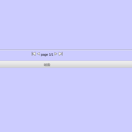
page 1/1
pmb