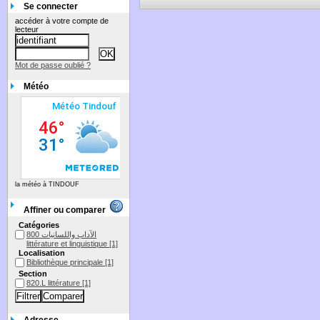
Se connecter
accéder à votre compte de
lecteur
Mot de passe oublié ?
Météo
la météo à TINDOUF
Affiner ou comparer
Catégories
الآداب واللسانيات 800
littérature et linguistique
[1]
Localisation
Bibliothèque principale
[1]
Section
820.L littérature
[1]