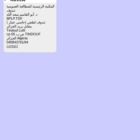
Adresse
المكتبة الرئيسية للمطالعة العمومية
تندوف
د. أبو القاسم سعد الله
BPLP.TDF
تندوف لطفي (حاسي عمار )
مقابل بريد الجزائر
Tindouf Lotfi
cp 65 ص.ب TINDOUF
الجزائر Algeria
040843791/94
contact