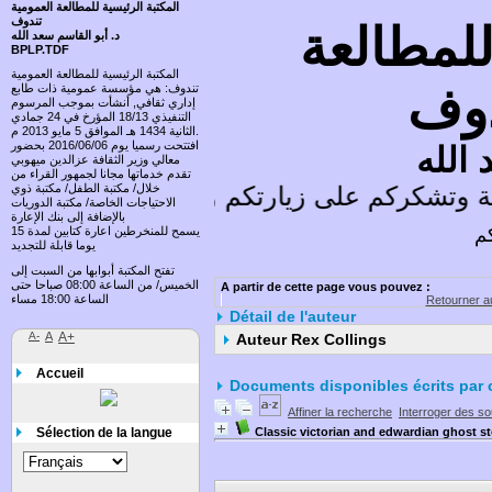
المكتبة الرئيسية للمطالعة العمومية
تندوف
للمطالعة
د. أبو القاسم سعد الله
BPLP.TDF
المكتبة الرئيسية للمطالعة العمومية
دوف
تندوف: هي مؤسسة عمومية ذات طابع
إداري ثقافي, أنشأت بموجب المرسوم
التنفيذي 18/13 المؤرخ في 24 جمادي
الثانية 1434 هـ الموافق 5 مايو 2013 م.
افتتحت رسميا يوم 2016/06/06 بحضور
 الله
معالي وزير الثقافة عزالدين ميهوبي
تقدم خدماتها مجانا لجمهور القراء من
 وتشكركم على زيارتكم وتسعد باقتراحاتكم
خلال/ مكتبة الطفل/ مكتبة ذوي
الاحتياجات الخاصة/ مكتبة الدوريات
بالإضافة إلى بنك الإعارة
كم
يسمح للمنخرطين اعارة كتابين لمدة 15
يوما قابلة للتجديد
تفتح المكتبة أبوابها من السبت إلى
الخميس/ من الساعة 08:00 صباحا حتى
A partir de cette page vous pouvez :
الساعة 18:00 مساء
Retourner au
Détail de l'auteur
A-
A
A+
Auteur Rex Collings
Accueil
Documents disponibles écrits par 
Affiner la recherche
Interroger des s
Sélection de la langue
Classic victorian and edwardian ghost st