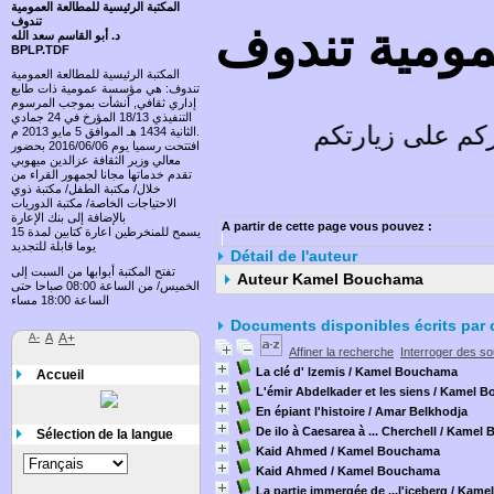
المكتبة الرئيسية للمطالعة العمومية
تندوف
عمومية تندوف
د. أبو القاسم سعد الله
BPLP.TDF
المكتبة الرئيسية للمطالعة العمومية
تندوف: هي مؤسسة عمومية ذات طابع
إداري ثقافي, أنشأت بموجب المرسوم
التنفيذي 18/13 المؤرخ في 24 جمادي
م على زيارتكم وتسعد باقتراحاتكم
الثانية 1434 هـ الموافق 5 مايو 2013 م.
افتتحت رسميا يوم 2016/06/06 بحضور
معالي وزير الثقافة عزالدين ميهوبي
تقدم خدماتها مجانا لجمهور القراء من
خلال/ مكتبة الطفل/ مكتبة ذوي
الاحتياجات الخاصة/ مكتبة الدوريات
بالإضافة إلى بنك الإعارة
A partir de cette page vous pouvez :
يسمح للمنخرطين اعارة كتابين لمدة 15
يوما قابلة للتجديد
Détail de l'auteur
تفتح المكتبة أبوابها من السبت إلى
Auteur Kamel Bouchama
الخميس/ من الساعة 08:00 صباحا حتى
الساعة 18:00 مساء
Documents disponibles écrits par 
A-
A
A+
Affiner la recherche
Interroger des s
La clé d' lzemis
/ Kamel Bouchama
Accueil
L'émir Abdelkader et les siens
/ Kamel B
En épiant l'histoire
/ Amar Belkhodja
De ilo à Caesarea à ... Cherchell
/ Kamel 
Sélection de la langue
Kaid Ahmed
/ Kamel Bouchama
Kaid Ahmed
/ Kamel Bouchama
La partie immergée de ...l'iceberg
/ Kame