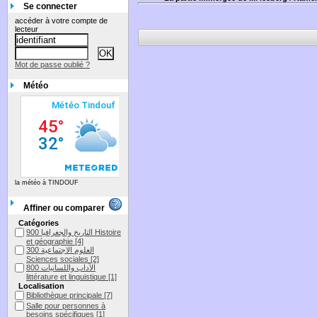
Se connecter
accéder à votre compte de
lecteur
Mot de passe oublié ?
Météo
la météo à TINDOUF
Affiner ou comparer
Catégories
التاريخ والجغرافيا 900 Histoire
et géographie
[4]
العلوم الاجتماعية 300
Sciences sociales
[2]
الآداب واللسانيات 800
littérature et linguistique
[1]
Localisation
Bibliothèque principale
[7]
Salle pour personnes à
besoins spécifiques
[1]